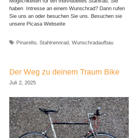
Möglichkeiten für ein individuelles Stahlrad. Sie
haben Intresse an einem Wunschrad? Dann rufen
Sie uns an oder besuchen Sie uns. Besuchen sie
unsere Picasa Webseite
Schlagwörter
Pinarello
,
Stahlrennrad
,
Wunschradaufbau
Der Weg zu deinem Traum Bike
Juli 2, 2025